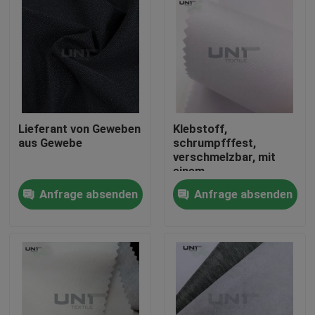
Lieferant von Geweben
Klebstoff,
aus Gewebe
schrumpfffest,
verschmelzbar, mit
einem
Zwischengeschirr aus
Anfrage absenden
Anfrage absenden
112 cm Gewebe
Zu Hause
Produkte
Über uns