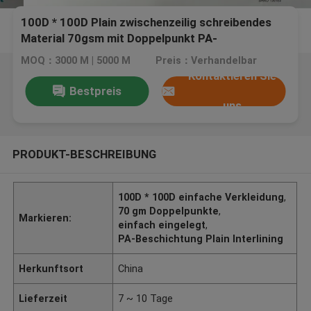
100D * 100D Plain zwischenzeilig schreibendes
Material 70gsm mit Doppelpunkt PA-
Beschichtung
MOQ：3000 M | 5000 M
Preis：Verhandelbar
Kontaktieren Sie
Bestpreis
uns
PRODUKT-BESCHREIBUNG
100D * 100D einfache Verkleidung
,
70 gm Doppelpunkte
,
Markieren:
einfach eingelegt
,
PA-Beschichtung Plain Interlining
Herkunftsort
China
Lieferzeit
7 ~ 10 Tage