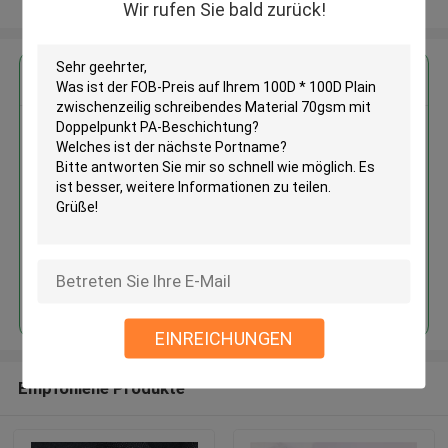
Sehen Sie mehr an
Wir rufen Sie bald zurück!
Erhalten Sie den besten Preis für
100D * 100D Plain
zwischenzeilig schreibendes
Material 70gsm mit Doppelpunkt
PA-Beschichtung
Fortsetzen
EINREICHUNGEN
Empfohlene Produkte