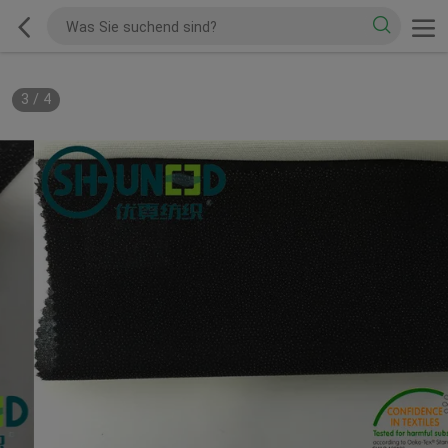
3
/
4