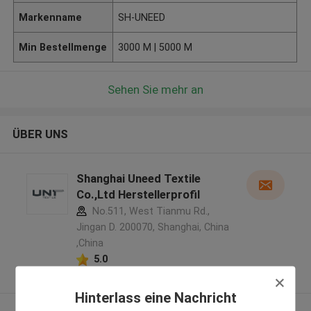
Markenname
SH-UNEED
Min Bestellmenge
3000 M | 5000 M
Sehen Sie mehr an
ÜBER UNS
Shanghai Uneed Textile
Co.,Ltd Herstellerprofil
No.511, West Tianmu Rd.,
Jingan D. 200070, Shanghai, China
,China
5.0
Überprüfter Lieferant
Hinterlass eine Nachricht