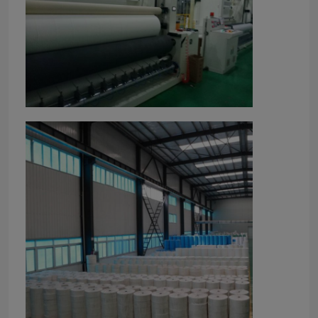
Nicht Gewebe
PP Spunbond nicht gewebter Stoff
spunlace Vliesstoffgewebe
Kleiderzusätze
Schmelzbares Netz
Nähende Schulterpolster
Ärmelkopfrolle