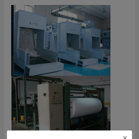
Werksbesichtigung
Qualitätskontrolle
Kontakt mit uns
Neuigkeiten
Rechtssachen
Bitte um ein Angebot
Schmelzbares Zwischenzeilig schreiben