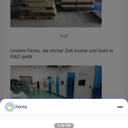
FuE
Unsere Firma, die immer Zeit kostet und Geld in
R&D gießt
Xenia
9:38 PM