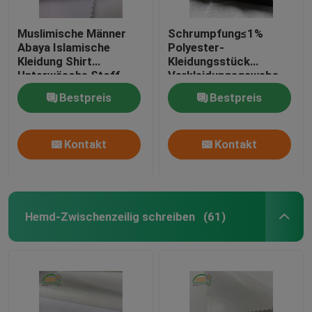
Muslimische Männer
Schrumpfung≤1%
Abaya Islamische
Polyester-
Kleidung Shirt
Kleidungsstück
Unterwäsche Stoff
Verkleidungsgewebe
Gewebte Unterwäsche
mit
Bestpreis
Bestpreis
Unterwäsche
Schmelzstofftemperatur
130-150C
Kontakt
Kontakt
Hemd-Zwischenzeilig schreiben
(61)