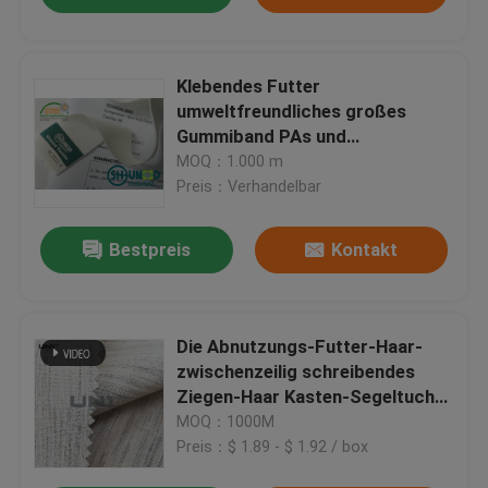
Klebendes Futter
umweltfreundliches großes
Gummiband PAs und
zwischenzeilig schreibende
MOQ：1.000 m
Trockenreinigung
Preis：Verhandelbar
Bestpreis
Kontakt
Die Abnutzungs-Futter-Haar-
zwischenzeilig schreibendes
Ziegen-Haar Kasten-Segeltuch-
Haar-der zwischenzeilig
MOQ：1000M
schreibenden Segeltuch-Männer
Preis：$ 1.89 - $ 1.92 / box
mit gutem Elastizitäts-Anzugs-