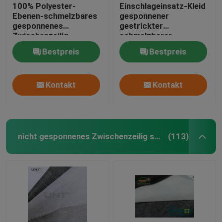
100% Polyester-
Einschlageinsatz-Kleid
Ebenen-schmelzbares
gesponnener
gesponnenes
gestrickter
Zwischenzeilig
schmelzbarer
schreiben für Frauen-
zwischenzeilig
Bestpreis
Bestpreis
Unterwäsche
schreibender Kleber
Kontakt
Kontakt
nicht gesponnenes Zwischenzeilig schreiben
(113)