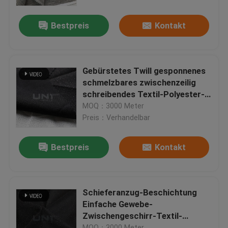
mit gutem Elastizitäts-Anzugs-
Gewebe für M
Bestpreis
Kontakt
Werksbesichtigung
Qualitätskontrolle
Gebürstetes Twill gesponnenes
schmelzbares zwischenzeilig
Kontakt mit uns
schreibendes Textil-Polyester-
dickflüssiges Mischfutter für
MOQ：3000 Meter
Mann-Klage
Preis：Verhandelbar
Neuigkeiten
Bestpreis
Kontakt
Rechtssachen
Bitte um ein Angebot
Schieferanzug-Beschichtung
Einfache Gewebe-
Zwischengeschirr-Textil-
Schmelzbares Zwischenzeilig schreiben
Doppelseite 30D * 30D
MOQ：3000 Meter