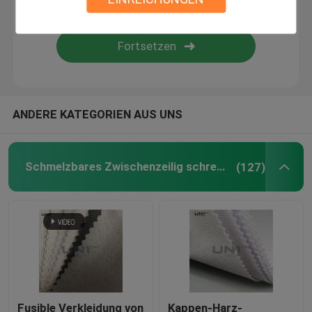
Nicht Gewebe
PP Spunbond nicht gewebter Stoff
ANDERE KATEGORIEN AUS UNS
spunlace Vliesstoffgewebe
Kleiderzusätze
Schmelzbares Zwischenzeilig schreiben
(127)
Schmelzbares Netz
Nähende Schulterpolster
Ärmelkopfrolle
Fusible Verkleidung von
Kappen-Harz-