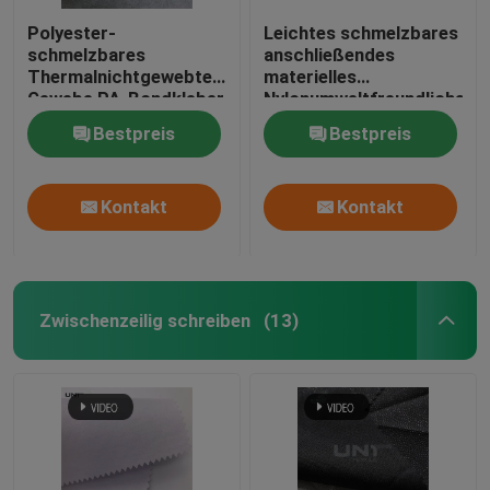
Polyester-
Leichtes schmelzbares
schmelzbares
anschließendes
Thermalnichtgewebter
materielles
Gewebe PA-Bondkleber
Nylonumweltfreundliches
100%
50% Polyester-50%
Bestpreis
Bestpreis
Kontakt
Kontakt
Zwischenzeilig schreiben
(13)