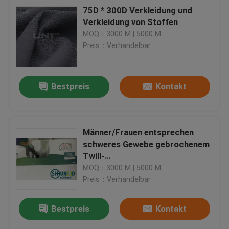
75D * 300D Verkleidung und
Verkleidung von Stoffen
MOQ：3000 M | 5000 M
Preis：Verhandelbar
Bestpreis
Kontakt
Männer/Frauen entsprechen
schweres Gewebe gebrochenem
Twill-
Zusammenschaltungsfutter und
MOQ：3000 M | 5000 M
dem Zwischenzeilig schreiben
Preis：Verhandelbar
Bestpreis
Kontakt