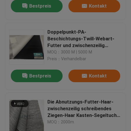
Gewebe für M
Bestpreis
Kontakt
Doppelpunkt-PA-
Beschichtungs-Twill-Webart-
Futter und zwischenzeilig
schreibender Stoff
MOQ：3000 M | 5000 M
umweltfreundlich
Preis：Verhandelbar
Bestpreis
Kontakt
Zu Hause
Die Abnutzungs-Futter-Haar-
zwischenzeilig schreibendes
Produkte
Ziegen-Haar Kasten-Segeltuch-
Haar-der zwischenzeilig
MOQ：2000m
schreibenden Segeltuch-Männer
Über uns