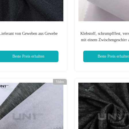
Lieferant von Geweben aus Gewebe
Klebstoff, schrumpfffest, ver
mit einem Zwischengeschirr 
Gewebe
Beste Preis erhalten
Beste Preis erhalte
Video