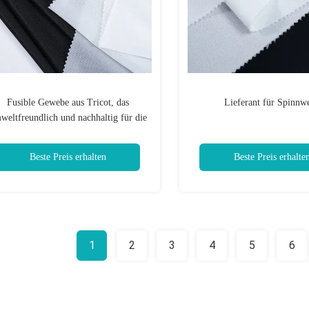
Fusible Gewebe aus Tricot, das
Lieferant für Spinnw
weltfreundlich und nachhaltig für die
ekleidungsindustrie verarbeitet wird
Beste Preis erhalten
Beste Preis erhalte
1
2
3
4
5
6