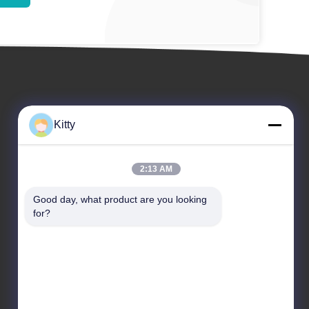
Kitty
2:13 AM
Veranstaltungen
Good day, what product are you looking 
Anfrage A Zitat
for?
Rechtssachen
Telefon +86-21-33608891
Neuigkeiten
Fax 86-21-33608892

