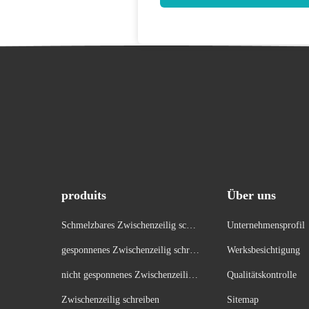
produits
Über uns
Schmelzbares Zwischenzeilig schre
Unternehmensprofil
iben
gesponnenes Zwischenzeilig schrei
Werksbesichtigung
ben
nicht gesponnenes Zwischenzeilig s
Qualitätskontrolle
chreiben
Zwischenzeilig schreiben
Sitemap