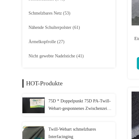
Schmelzbares Netz
(53)
Nähende Schulterpolster
(61)
Ei
Ärmelkopfrolle
(27)
Nicht gewebte Nadelstiche
(41)
HOT-Produkte
75D * Doppelpunkt 75D PA-Twill-
Webart-gesponnenes Zwischenzeilig
schreiben für Bekleidungsindustrie
Twill-Webart schmelzbares
Interfacinging