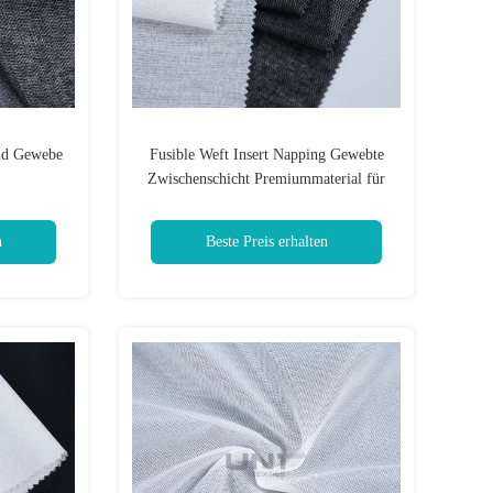
nd Gewebe
Fusible Weft Insert Napping Gewebte
Zwischenschicht Premiummaterial für
perfekte Form und Struktur
n
Beste Preis erhalten