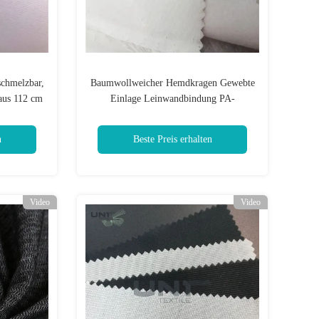
schmelzbar,
Baumwollweicher Hemdkragen Gewebte
aus 112 cm
Einlage Leinwandbindung PA-
Beschichtung
n
Beste Preis erhalten
Video
Video