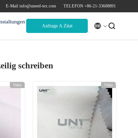
E-Mail info@uneed-tex.com
TELEFON +86-21-33608891
nstaltungen


Anfrage A Zitat
ilig schreiben
Video
Video