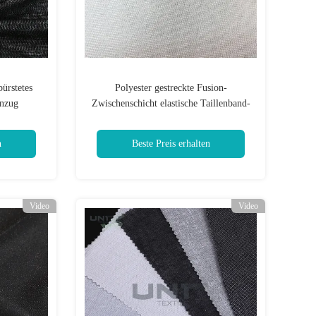
ürstetes
Polyester gestreckte Fusion-
Anzug
Zwischenschicht elastische Taillenband-
Zwischenschicht
n
Beste Preis erhalten
Video
Video