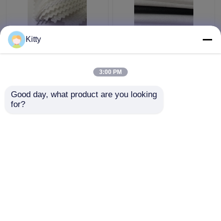
Polyesterhemd,
PA-Baumwolle
Kitty
Manschetten und
Zwischengewebe um
Kragen mit doppelter
150 cm Breite,
PA-Beschichtung
Shringkage-beständig
3:00 PM
Bestpreis
Bestpreis
Good day, what product are you looking 
for?
Kontakt
Kontakt
Sehen Sie mehr an
Startseite
Über uns
Kontakt
Desktop Site
Sitemap
Datenschutzrichtlinie