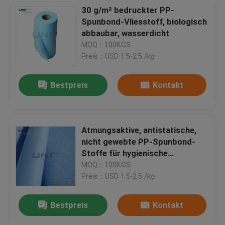
30 g/m² bedruckter PP-
Spunbond-Vliesstoff, biologisch
abbaubar, wasserdicht
MOQ：100KGS
Preis：USD 1.5-2.5 /kg
Bestpreis
Kontakt
Atmungsaktive, antistatische,
nicht gewebte PP-Spunbond-
Stoffe für hygienische
medizinische Operationen
MOQ：100KGS
Preis：USD 1.5-2.5 /kg
Bestpreis
Kontakt