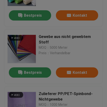
Werksbesichtigung
Bestpreis
Kontakt
Qualitätskontrolle
Gewebe aus nicht gewebtem
Stoff
Kontakt mit uns
MOQ：5000 Meter
Preis：Verhandelbar
Neuigkeiten
Bestpreis
Kontakt
Rechtssachen
Bitte um ein Angebot
Zulieferer PP/PET-Spinbond-
Nichtgewebe
Schmelzbares Zwischenzeilig schreiben
MOQ：1000 Meter