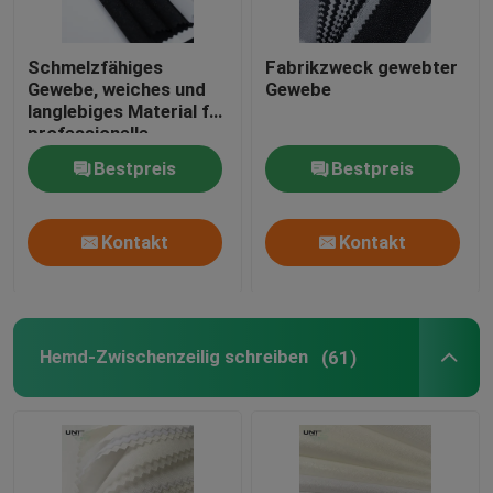
Schmelzfähiges
Fabrikzweck gewebter
Gewebe, weiches und
Gewebe
langlebiges Material für
professionelle
Bekleidung
Bestpreis
Bestpreis
Kontakt
Kontakt
Hemd-Zwischenzeilig schreiben
(61)