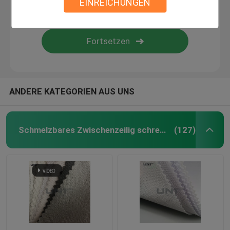
EINREICHUNGEN
Nicht Gewebe
PP Spunbond nicht gewebter Stoff
spunlace Vliesstoffgewebe
ANDERE KATEGORIEN AUS UNS
Kleiderzusätze
Schmelzbares Zwischenzeilig schreiben
(127)
Schmelzbares Netz
Nähende Schulterpolster
Ärmelkopfrolle