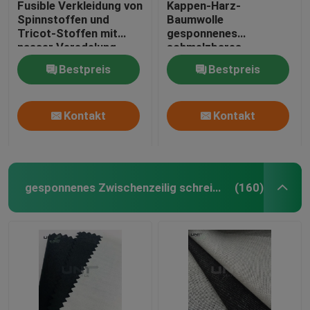
Fusible Verkleidung von
Kappen-Harz-
Spinnstoffen und
Baumwolle
Nicht gewebte Nadelstiche
Tricot-Stoffen mit
gesponnenes
nasser Veredelung
schmelzbares
Zwischenzeilig
Bestpreis
Bestpreis
schreiben mit PES-
LDPE-Beschichtung
Kontakt
Kontakt
gesponnenes Zwischenzeilig schreiben
(160)