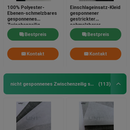
100% Polyester-
Einschlageinsatz-Kleid
Ebenen-schmelzbares
gesponnener
gesponnenes
gestrickter
Zwischenzeilig
schmelzbarer
schreiben für Frauen-
zwischenzeilig
Bestpreis
Bestpreis
Unterwäsche
schreibender Kleber
Kontakt
Kontakt
nicht gesponnenes Zwischenzeilig schreiben
(113)