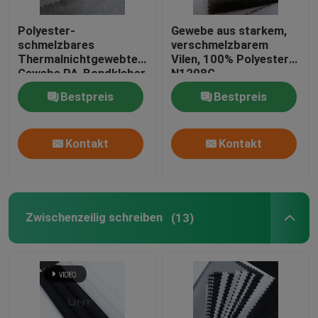
Polyester-
Gewebe aus starkem,
schmelzbares
verschmelzbarem
Thermalnichtgewebter
Vilen, 100% Polyester
Gewebe PA-Bondkleber
N1208G
100%
Bestpreis
Bestpreis
Kontakt
Kontakt
Zwischenzeilig schreiben
(13)