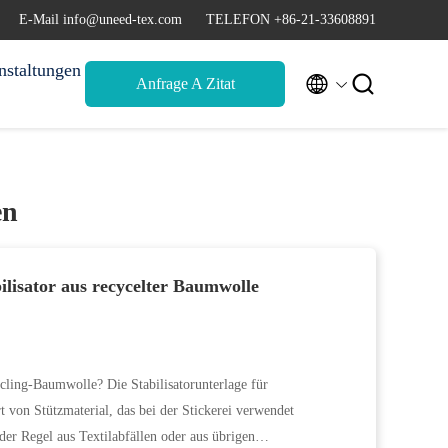
E-Mail info@uneed-tex.com
TELEFON +86-21-33608891
nstaltungen


Anfrage A Zitat
en
ilisator aus recycelter Baumwolle
ycling-Baumwolle? Die Stabilisatorunterlage für
t von Stützmaterial, das bei der Stickerei verwendet
er Regel aus Textilabfällen oder aus übrigen