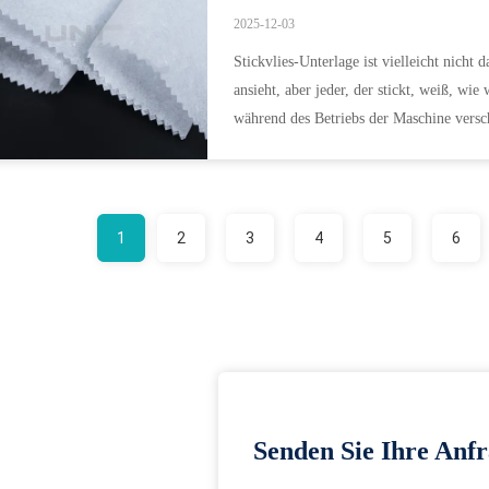
2025-12-03
Stickvlies-Unterlage ist vielleicht nicht
ansieht, aber jeder, der stickt, weiß, wie 
während des Betriebs der Maschine verschi
1
2
3
4
5
6
Senden Sie Ihre Anfr