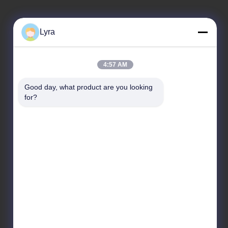
Lyra
4:57 AM
Veranstaltungen
Good day, what product are you looking 
Anfrage A Zitat
for?
Rechtssachen
Telefon +86-21-33608891
Neuigkeiten
Fax 86-21-33608892

