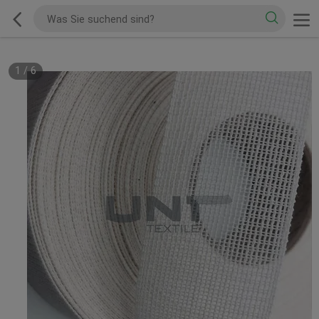
1
/
6