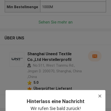
Min Bestellmenge
1000M
Sehen Sie mehr an
ÜBER UNS
Shanghai Uneed Textile
Co.,Ltd Herstellerprofil
No.511, West Tianmu Rd.,
Jingan D. 200070, Shanghai, China
,China
5.0
Überprüfter Lieferant
Hinterlass eine Nachricht
Sehen Sie mehr an
Wir rufen Sie bald zurück!