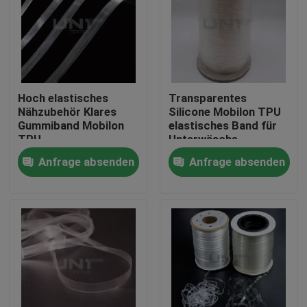
Hoch elastisches
Transparentes
Nähzubehör Klares
Silicone Mobilon TPU
Gummiband Mobilon
elastisches Band für
TPU
Unterwäsche
Anfrage absenden
Anfrage absenden
Zu Hause
Produkte
Über uns