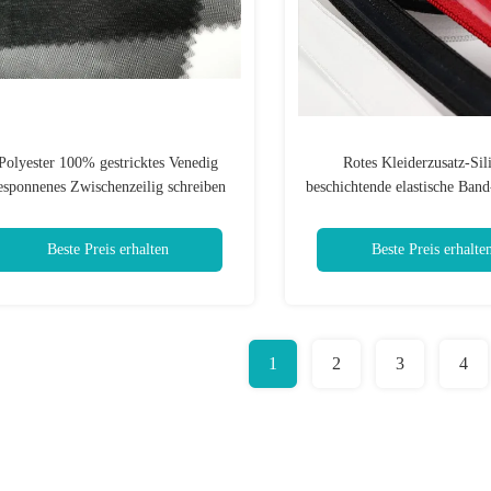
Polyester 100% gestricktes Venedig
Rotes Kleiderzusatz-Sil
esponnenes Zwischenzeilig schreiben
beschichtende elastische Ban
für Kleiderzusätze
kundengerechten Brei
Beste Preis erhalten
Beste Preis erhalte
1
2
3
4