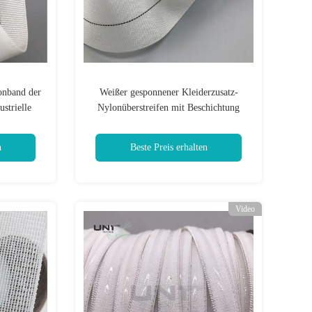
lonband der
Weißer gesponnener Kleiderzusatz-
strielle
Nylonüberstreifen mit Beschichtung
n
Beste Preis erhalten
Video