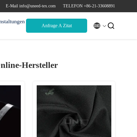
E-Mail info@uneed-tex.com
TELEFON +86-21-33608891
nstaltungen


Anfrage A Zitat
nline-Hersteller