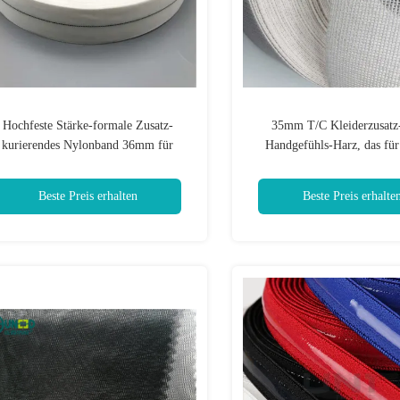
Hochfeste Stärke-formale Zusatz-
35mm T/C Kleiderzusatz-
kurierendes Nylonband 36mm für
Handgefühls-Harz, das fü
Gummiprodukt
zwischenzeilig schrei
Beste Preis erhalten
Beste Preis erhalte