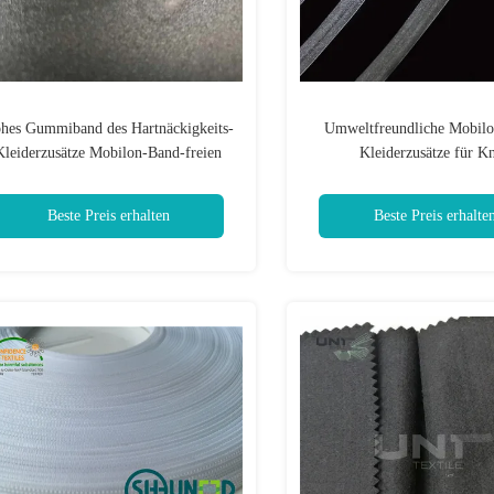
hes Gummiband des Hartnäckigkeits-
Umweltfreundliche Mobil
Kleiderzusätze Mobilon-Band-freien
Kleiderzusätze für Kn
Raumes TPU
Kleiderverstärkung
Beste Preis erhalten
Beste Preis erhalte