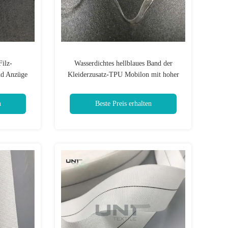
Filz-
Wasserdichtes hellblaues Band der
nd Anzüge
Kleiderzusatz-TPU Mobilon mit hoher
Elastizität
n
Beste Preis erhalten