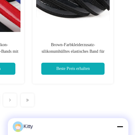
ikon-
Brown-Farbkleiderzusatz-
d-Bands mit
silikonumhülltes elastisches Band für
ten
BH-Unterwäsche
n
Beste Preis erhalten
Kitty