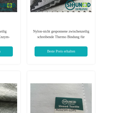
eilig
Nylon-nicht gesponnene zwischenzeilig
 Enzym-
schreibende Thermo Bindung für
r Kleid
verschiedenes fixiertes Gewebe
bt
n
Beste Preis erhalten