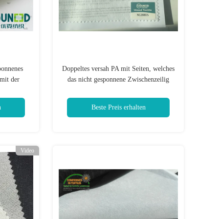
ponnenes
Doppeltes versah PA mit Seiten, welches
mit der
das nicht gesponnene Zwischenzeilig
hichtet
schreiben mit Polyester 100% N1208DS
beschichtet
n
Beste Preis erhalten
Video