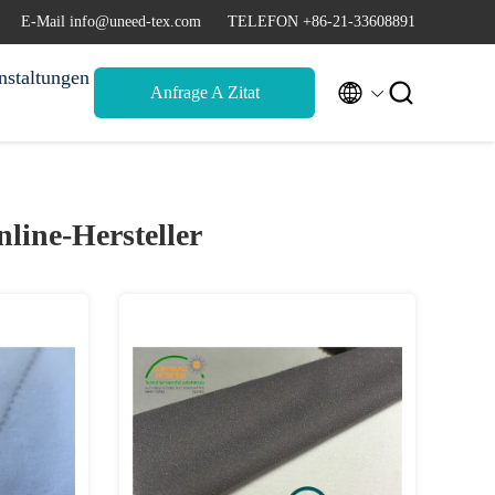
E-Mail info@uneed-tex.com
TELEFON +86-21-33608891
nstaltungen


Anfrage A Zitat
line-Hersteller