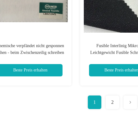
hemische verpfändet nicht gesponnen
Fusible Interlinig Mikr
hen - beim Zwischenzeilig schreiben
Leichtgewicht Fusible Schni
mit mittlerem weiche Handgefühl
Weiße Vilene Schnittstell
Beste Preis erhalten
Beste Preis erhalte
1
2