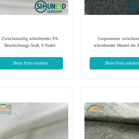
Zwischenzeilig schreibender PA-
Gesponnener zwischenz
Beschichtungs-Stoß, 9 Nadel-
schreibender Mantel der
hgewirktes Zwischenzeilig schreiben
Wäsche-80°C nicht, der fü
zwischenzeilig schrei
Beste Preis erhalten
Beste Preis erhalte