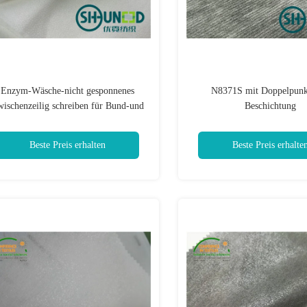
Enzym-Wäsche-nicht gesponnenes
N8371S mit Doppelpunk
ischenzeilig schreiben für Bund-und
Beschichtung
Hemd-Kragen-Gewebe
Beste Preis erhalten
Beste Preis erhalte