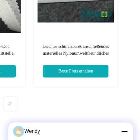
o-Dot
Leichtes schmelzbares anschließendes
ttstelle,
materielles Nylonumweltfreundliches
e C5022W
50% Polyester-50%
n
Beste Preis erhalten
Wendy