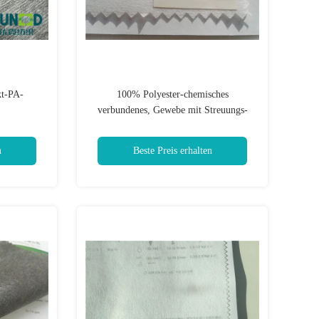
t-PA-
100% Polyester-chemisches
verbundenes, Gewebe mit Streuungs-
Beschichtung nicht zwischenzeilig
schreibend
n
Beste Preis erhalten