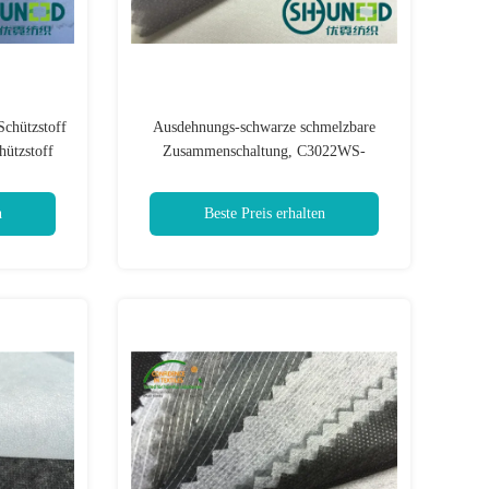
chützstoff
Ausdehnungs-schwarze schmelzbare
hützstoff
Zusammenschaltung, C3022WS-
Schrumpfung beständiges zwischenzeilig
schreibendes Vilene
n
Beste Preis erhalten