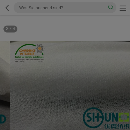
3
/
4