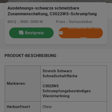
Ausdehnungs-schwarze schmelzbare
Zusammenschaltung, C3022WS-Schrumpfung
beständiges zwischenzeilig schreibendes Vilene
MOQ：3000 | 5000 M
Preis：Verhandelbar
Kontaktieren Sie
Bestpreis
uns
PRODUKT-BESCHREIBUNG
Stretch Schwarz
Schnellschaltfläche
,
Markieren:
C3022WS
Schrumpfungsbeständiges
Vileninterlining
Herkunftsort
China