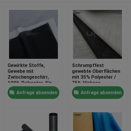
Gewirkte Stoffe,
Schrumpffest
Gewebe mit
gewebte Oberflächen
Zwischengeschirr,
mit 35% Polyester /
100% Polyester, für
75% Viskose
Bekleidungszubehör
Zu Hause
Anfrage absenden
Anfrage absenden
Produkte
Über uns