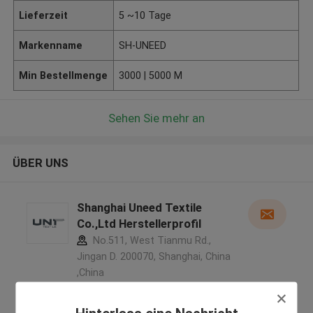
Lieferzeit
5 ~10 Tage
Markenname
SH-UNEED
Min Bestellmenge
3000 | 5000 M
Sehen Sie mehr an
ÜBER UNS
Shanghai Uneed Textile
Co.,Ltd Herstellerprofil
No.511, West Tianmu Rd.,
Jingan D. 200070, Shanghai, China
,China
5.0
Überprüfter Lieferant