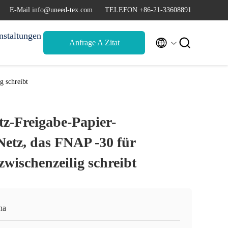
E-Mail info@uneed-tex.com
TELEFON +86-21-33608891
nstaltungen


Anfrage A Zitat
g schreibt
z-Freigabe-Papier-
Netz, das FNAP -30 für
wischenzeilig schreibt
na