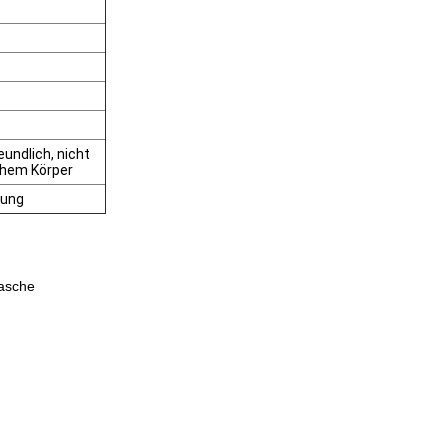
undlich, nicht
chem Körper
dung
tasche