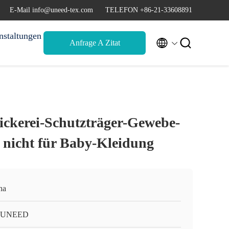
E-Mail info@uneed-tex.com
TELEFON +86-21-33608891
nstaltungen


Anfrage A Zitat
ickerei-Schutzträger-Gewebe-
nicht für Baby-Kleidung
na
-UNEED