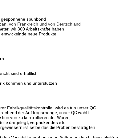
cht gesponnene spunbond
pan, von Frankreich und von Deutschland
eter, wir 300 Arbeitskräfte haben
h entwickelnde neue Produkte.
rn
cht sind erhältlich
rik kommen und unterstützen
Fabrikqualitätskontrolle, wird es tun unser QC
prechend der Auftragsmenge, unser QC wählt
ektion von
zu kontrollieren
der Waren,
Rolle dargelegt, verpackendes etc.
rgewissern ist selbe das die
Proben bestätigten.
den Verschiffenproben jedes Auftrages durch.
Einschließen