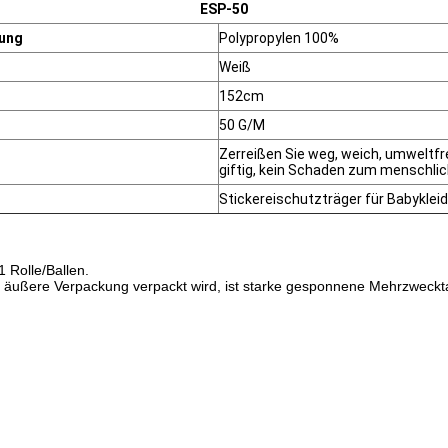
ESP-50
ung
Polypropylen 100%
Weiß
152cm
50 G/M
Zerreißen Sie weg, weich, umweltfre
giftig, kein Schaden zum menschli
Stickereischutzträger für Babyklei
1 Rolle/Ballen.
 die äußere Verpackung verpackt wird, ist starke gesponnene Mehrzweck