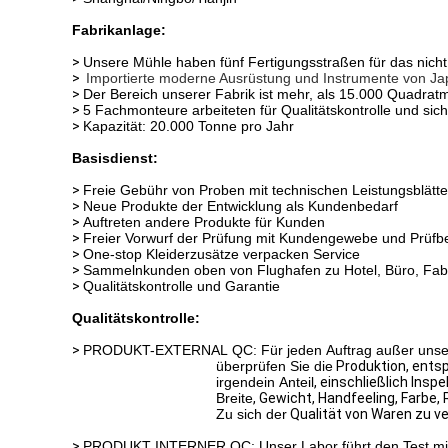
Fabrikanlage:
>
Unsere Mühle haben fünf Fertigungsstraßen für das ni
>
Importierte moderne Ausrüstung und Instrumente von Ja
>
Der Bereich unserer Fabrik ist mehr, als 15.000 Quadratm
>
5 Fachmonteure arbeiteten für Qualitätskontrolle und sic
>
Kapazität: 20.000 Tonne pro Jahr
Basisdienst:
>
Freie Gebühr von Proben mit technischen Leistungsblätte
>
Neue Produkte der Entwicklung als Kundenbedarf
>
Auftreten andere Produkte für Kunden
>
Freier Vorwurf der Prüfung mit Kundengewebe und Prüfberi
>
One-stop Kleiderzusätze verpacken Service
>
Sammelnkunden oben von Flughafen zu Hotel, Büro, Fab
>
Qualitätskontrolle und Garantie
Qualitätskontrolle:
>
PRODUKT-EXTERNAL QC: Für jeden Auftrag außer unserer 
überprüfen Sie die
Produktion
, ents
irgendein Anteil
, einschließlich Insp
Breite
,
Gewicht,
Handfeeling,
Farbe, 
Zu sich der
Qualität von Waren zu ve
>
PRODUKT INTERNER QC: Unser Labor führt den Test mit 