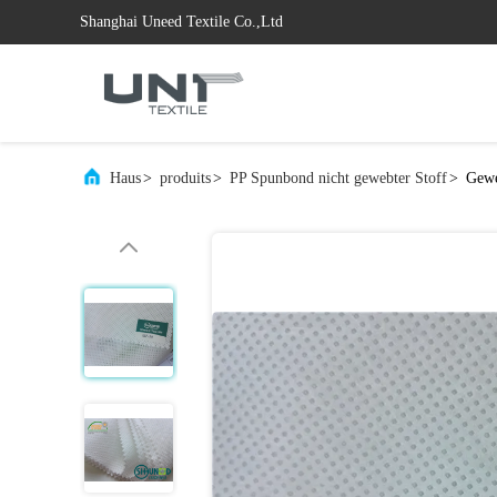
Shanghai Uneed Textile Co.,Ltd
Haus
>
produits
>
PP Spunbond nicht gewebter Stoff
>
Gewe