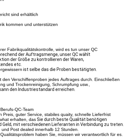
cht sind erhältlich
rik kommen und unterstützen
Fabrikqualitätskontrolle, wird es tun unser QC
prechend der Auftragsmenge, unser QC wählt
tion der Größe zu kontrollieren der Waren,
kendes etc.
ergewissern
ist selbe das die
Proben bestätigten.
den Verschiffenproben jedes Auftrages durch.
Einschließen
ung und Trockenreinigung, Schrumpfung usw.,
kann den Industriestandard erreichen.
hr Berufs-QC-Team
eis, guter Service, stabiles quaity, schnelle Lieferfrist
what erhalten, das
Sie durch beste Qualität benötigen
d Geld, mit verschiedenen Lieferanten in Verbindung zu treten.
n und Post dealed innerhalb 12 Stunden.
 Qualitätsproblem haben Sie, müssen wir verantwortlich für es.