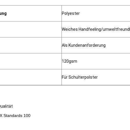
ung
Polyester
Weiches Handfeeling/umweltfreundl
Als Kundenanforderung
120gsm
Für Schulterpolster
ualität
EX Standards 100