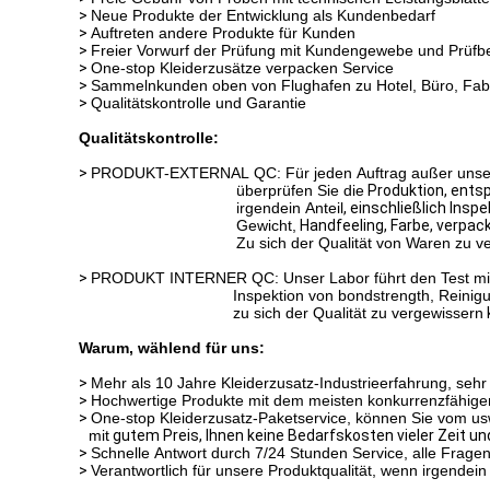
>
Neue Produkte der Entwicklung als Kundenbedarf
>
Auftreten andere Produkte für Kunden
>
Freier Vorwurf der Prüfung mit Kundengewebe und Prüfberi
>
One-stop Kleiderzusätze verpacken Service
>
Sammelnkunden oben von Flughafen zu Hotel, Büro, Fab
>
Qualitätskontrolle und Garantie
Qualitätskontrolle:
>
PRODUKT-EXTERNAL QC: Für jeden Auftrag außer unserer 
überprüfen Sie die
Produktion
, ents
irgendein Anteil
,
einschließlich
Inspek
Gewicht,
Handfeeling,
Farbe, verpac
Zu sich der Qualität von Waren zu v
>
PRODUKT INTERNER QC: Unser Labor führt den Test mit 
Inspektion von bondstrength, Reinig
zu sich der Qualität zu vergewissern
Warum, wählend für uns:
>
Mehr als 10 Jahre Kleiderzusatz-Industrieerfahrung, se
>
Hochwertige Produkte mit dem meisten konkurrenzfähigen Pr
>
One-stop Kleiderzusatz-Paketservice, können Sie vom us
mit
gutem Preis, Ihnen keine Bedarfskosten vieler Zeit un
>
Schnelle Antwort durch 7/24 Stunden Service, alle Frage
>
Verantwortlich für unsere Produktqualität, wenn irgendein