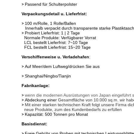
>
Passend für Schulterpolster
Verpackungsdetail u. Lieferfrist:
>
100 m/Rolle, 1 Rolle/Ballen
Innerhalb verpackt durch transparente starke Plastiktasc
>
Probiert Lieferfrist: 1 | 2 Tage
Normale Produkte: Verfügbarer Vorrat
LCL bestellt Lieferfrist: 7~10 Tage
FCL bestellt Lieferfrist: 15~20 Tage
Verschiffenweise u. Verladehafen
:
>
Auf Meer/dem Luftweg/drücken Sie aus
>
Shanghai/Ningbo/Tianjin
Fabrikanlage:
>
wenn die modernen Ausrüstungen von Japan eingeführt sind
>
Abdeckung einer
Gesamtfläche von 10.000 sq.m. wir haben
>
Mit einer starken technischen Kraft folgt unsere Firma di
neue Produkte, zum des Kundenbedarfs zu erfüllen
>
Kapazität: 500 Tonnen pro Monat
Basisdienst:
>
Freie Gebühr von Proben mit technischen Leistungsblätte