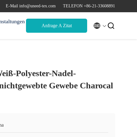
E-Mail info@uneed-tex.com
TELEFON +86-21-33608891
nstaltungen


Anfrage A Zitat
eiß-Polyester-Nadel-
nichtgewebte Gewebe Charocal
na