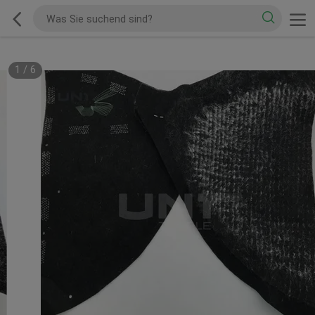
1
/
6