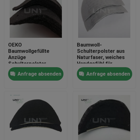
OEKO
Baumwoll-
Baumwollgefüllte
Schulterpolster aus
Anzüge
Naturfaser, weiches
Schulterpolster
Handgefühl für
Polyester
Herrenjacken und
Anfrage absenden
Anfrage absenden
Schaumstoff
Anzüge
Zu Hause
Produkte
Über uns