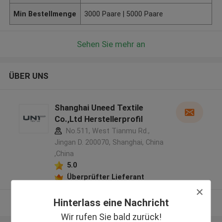
Min Bestellmenge
3000 Paare | 5000 Paare
Sehen Sie mehr an
ÜBER UNS
Shanghai Uneed Textile
Co.,Ltd Herstellerprofil
No.511, West Tianmu Rd.,
Jingan D. 200070, Shanghai, China
,China
5.0
Überprüfter Lieferant
Hinterlass eine Nachricht
Sehen Sie mehr an
Wir rufen Sie bald zurück!