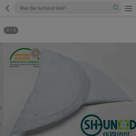
3
/
4