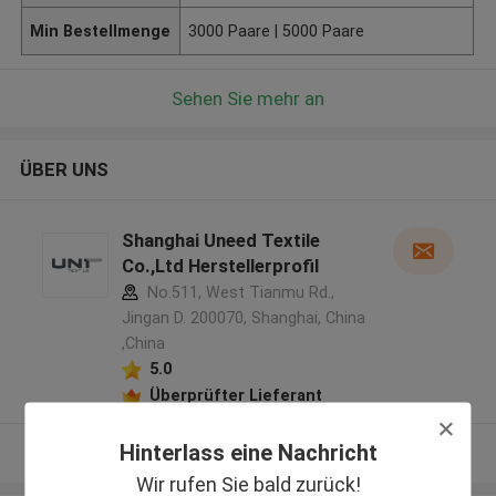
Min Bestellmenge
3000 Paare | 5000 Paare
Sehen Sie mehr an
ÜBER UNS
Shanghai Uneed Textile
Co.,Ltd Herstellerprofil
No.511, West Tianmu Rd.,
Jingan D. 200070, Shanghai, China
,China
5.0
Überprüfter Lieferant
Hinterlass eine Nachricht
Sehen Sie mehr an
Wir rufen Sie bald zurück!