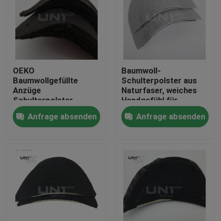
OEKO
Baumwoll-
Baumwollgefüllte
Schulterpolster aus
Anzüge
Naturfaser, weiches
Schulterpolster
Handgefühl für
Polyester
Herrenjacken und
Anfrage absenden
Anfrage absenden
Schaumstoff
Anzüge
Zu Hause
Produkte
Über uns