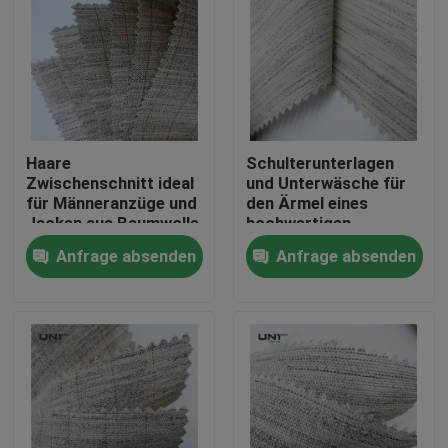
Haare
Schulterunterlagen
Zwischenschnitt ideal
und Unterwäsche für
für Männeranzüge und
den Ärmel eines
Jacken aus Baumwolle
hochwertigen
rayon Poly Ziegenhaar
Kleidungsstücks
Anfrage absenden
Anfrage absenden
mit steifem glatten
elastischen
Handgefühl
Zu Hause
Produkte
Über uns