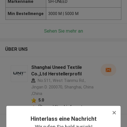
Markenname
SH-UNEED
Min Bestellmenge
3000 M | 5000 M
Sehen Sie mehr an
ÜBER UNS
Shanghai Uneed Textile
Co.,Ltd Herstellerprofil
No.511, West Tianmu Rd.,
Jingan D. 200070, Shanghai, China
,China
5.0
Überprüfter Lieferant
Hinterlass eine Nachricht
Sehen Sie mehr an
Wir rufen Sie bald zurück!