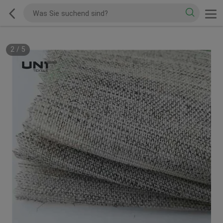
2
/
5