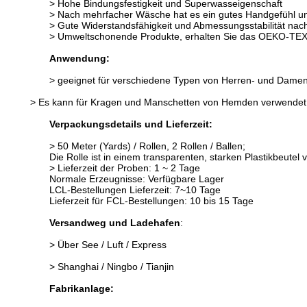
> Hohe Bindungsfestigkeit und Superwasseigenschaft
> Nach mehrfacher Wäsche hat es ein gutes Handgefühl und
> Gute Widerstandsfähigkeit und Abmessungsstabilität n
> Umweltschonende Produkte, erhalten Sie das OEKO-TEX S
Anwendung:
> geeignet für verschiedene Typen von Herren- und Dam
> Es kann für Kragen und Manschetten von Hemden verwende
Verpackungsdetails und Lieferzeit:
> 50 Meter (Yards) / Rollen, 2 Rollen / Ballen;
Die Rolle ist in einem transparenten, starken Plastikbeute
> Lieferzeit der Proben: 1 ~ 2 Tage
Normale Erzeugnisse: Verfügbare Lager
LCL-Bestellungen Lieferzeit: 7~10 Tage
Lieferzeit für FCL-Bestellungen: 10 bis 15 Tage
Versandweg und Ladehafen
:
> Über See / Luft / Express
> Shanghai / Ningbo / Tianjin
Fabrikanlage: