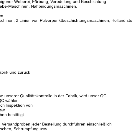
 eigener Weberei, Färbung, Veredelung und Beschichtung
lwebe-Maschinen, Nähbindungsmaschinen,
en
chinen, 2 Linien von Pulverpunktbeschichtungsmaschinen, Holland sto
brik und zurück
nserer Qualitätskontrolle in der Fabrik, wird unser QC
 QC wählen
ich
Inspektion von
sw.
ben bestätigt.
Versandproben jeder Bestellung durchführen.
einschließlich
aschen, Schrumpfung usw.