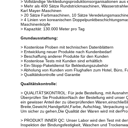
> Vollständige Verkleidungsproduktionsorganisationen aus
> Mehr als 400 Sätze Rundstrickmaschinen, Wasserstrah
Karl Mayer-Maschinen
> 20 Sätze Farbmaschinen, 10 Sätze Veredelungsmaschin
> 4 Linien von koreanischen Doppelpunktbeschichtungsmas
Maschinenköpfe
> Kapazität: 130.000 Meter pro Tag
Grundausstattung:
> Kostenlose Proben mit technischen Datenblättern
> Entwicklung neuer Produkte nach Kundenbedarf
> Beschaffung anderer Produkte für den Kunden
> Kostenlose Tests mit Kunden sind erhältlich
> Ein-Stopp-Paketdienst für Bekleidungszubehör
> Abholung von Kunden vom Flughafen zum Hotel, Büro, Fa
> Qualitätskontrolle und Garantie
Qualitätskontrolle:
> QUALITÄTSKONTROL: Für jede Bestellung, mit Ausnahme u
Überprüfen Sie
Produktion
Nach der Bestellung wird unser
ein gewisser Anteil
der zu überprüfenden Waren,
einschließl
Breite
,
Gewicht,
Handgefühl,
Farbe, Aufschlag, Verpackung u
Um sicher zu gehen,
Die Qualität der Waren wird mit der
Pro
> PRODUKT INNER QC: Unser Labor wird den Test mit den 
Inspektion der Bindungsfestigkeit, Waschen und Trockenw