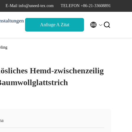
E-Mail info@uneed-tex.com
TELEFON +86-21-33608891
nstaltungen


Anfrage A Zitat
eling
lösliches Hemd-zwischenzeilig
Baumwollglattstrich
na