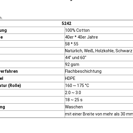
n.
5242
ung
100% Cotton
ne
40er * 40er Jahre
58 * 55
Natürlich, Weiß, Holzkohle, Schwarz
44" und 60"
92 gsm
erfahren
Flachbeschichtung
el
HDPE
tur (Rolle)
160 ~ 175 °C
2.0 ~ 3.0
18 ~ 25 s
ung
Waschen
mit einer Breite von mehr als 30 m