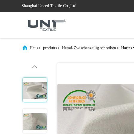
Shanghai Uneed Textile Co.,Ltd
Haus
>
produits
>
Hemd-Zwischenzeilig schreiben
>
Hartes 