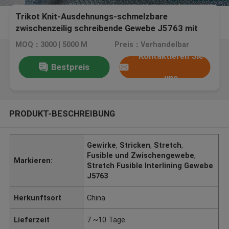
Trikot Knit-Ausdehnungs-schmelzbare
zwischenzeilig schreibende Gewebe J5763 mit
verschiedenem Handfeeling und Gewicht
MOQ：3000 | 5000 M
Preis：Verhandelbar
Kontaktieren Sie
Bestpreis
uns
PRODUKT-BESCHREIBUNG
Gewirke
,
Stricken
,
Stretch
,
Fusible und Zwischengewebe
,
Markieren:
Stretch Fusible Interlining Gewebe
J5763
Herkunftsort
China
Lieferzeit
7 ~10 Tage