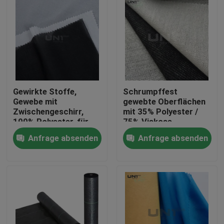
Gewirkte Stoffe,
Schrumpffest
Gewebe mit
gewebte Oberflächen
Zwischengeschirr,
mit 35% Polyester /
100% Polyester, für
75% Viskose
Bekleidungszubehör
Anfrage absenden
Anfrage absenden
Zu Hause
Produkte
Über uns