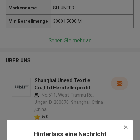
Markenname
SH-UNEED
Min Bestellmenge
3000 | 5000 M
Sehen Sie mehr an
ÜBER UNS
Shanghai Uneed Textile
Co.,Ltd Herstellerprofil
No.511, West Tianmu Rd.,
Jingan D. 200070, Shanghai, China
,China
5.0
Überprüfter Lieferant
Hinterlass eine Nachricht