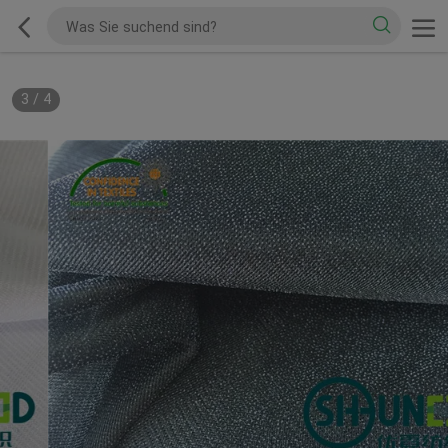
3
/
4