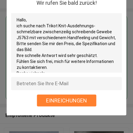
Sehen Sie mehr an
Wir rufen Sie bald zurück!
Erhalten Sie den besten Preis für
Trikot Knit-Ausdehnungs-
schmelzbare zwischenzeilig
schreibende Gewebe J5763 mit
verschiedenem Handfeeling und
Gewicht
Fortsetzen
EINREICHUNGEN
Empfohlene Produkte