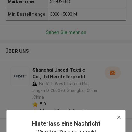
Markenname
SH-UNEED
Min Bestellmenge
3000 | 5000 M
Sehen Sie mehr an
ÜBER UNS
Shanghai Uneed Textile
Co.,Ltd Herstellerprofil
No.511, West Tianmu Rd.,
Jingan D. 200070, Shanghai, China
,China
5.0
Überprüfter Lieferant
Hinterlass eine Nachricht
Sehen Sie mehr an
Wir rufen Sie bald zurück!