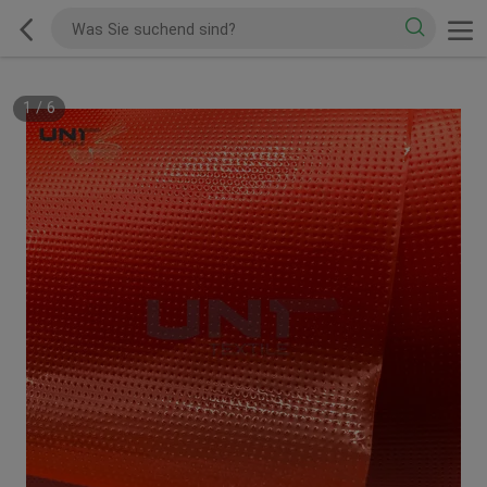
1
/
6