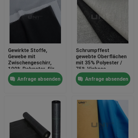
Gewirkte Stoffe,
Schrumpffest
Gewebe mit
gewebte Oberflächen
Zwischengeschirr,
mit 35% Polyester /
100% Polyester, für
75% Viskose
Bekleidungszubehör
Anfrage absenden
Anfrage absenden
Zu Hause
Produkte
Über uns