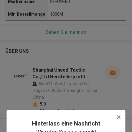
Markenname
SH-UNEED
Min Bestellmenge
1000M
Sehen Sie mehr an
ÜBER UNS
Shanghai Uneed Textile
Co.,Ltd Herstellerprofil
No.511, West Tianmu Rd.,
Jingan D. 200070, Shanghai, China
,China
5.0
Überprüfter Lieferant
Hinterlass eine Nachricht
Sehen Sie mehr an
Wir rufen Sie bald zurück!