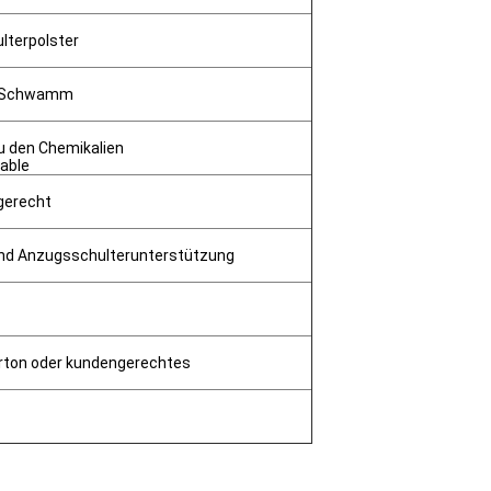
lterpolster
+ Schwamm
u den Chemikalien
dable
gerecht
und Anzugsschulterunterstützung
rton oder kundengerechtes