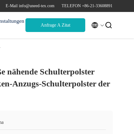
E-Mail info@uneed-tex.com
TELEFON +86-21-33608891
nstaltungen


Anfrage A Zitat
r
 nähende Schulterpolster
en-Anzugs-Schulterpolster der
na