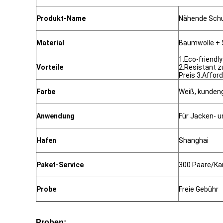
Produkt-Name
Nähende Schu
Material
Baumwolle 
1.Eco-friendly
Vorteile
2.Resistant z
Preis 3.Affor
Farbe
Weiß, kunden
Anwendung
Für Jacken- 
Hafen
Shanghai
Paket-Service
300 Paare/Ka
Probe
Freie Gebühr
Proben: