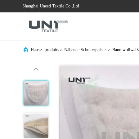
Shanghai Uneed Textile Co.,Ltd
Haus
>
produits
>
Nähende Schulterpolster
>
Baumwollweiße