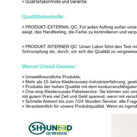
> Qualitätskontrolle und Garantie
Qualitätskontrolle:
>
PRODUKT-EXTERNAL QC: Für jeden Auftrag außer unserer Fa
weigt, das Handfeeling, die Farbe zu kontrollieren und ver
>
PRODUKT INTERNER QC: Unser Labor führt den Test mit de
Schrumpfung etc. durch, um sich der Qualität zu vergewisse
Warum Uneed-Gewebe:
>
Umweltfreundliche Produkte;
>
Mehr als 10 Jahre Kleiderzusatz-Industrieerfahrung, ges
>
Produkte der hohen Qualität mit dem konkurrenzfähigsten P
>
One-stop Kleiderzusatz-Paketservice: Sie können von uns,
mit gutem Preis viel Zeit und Geld sparend, wenn mit vers
>
Schnelle Antwort bis zum 7/24 Stunden Service: alle Fra
>
Verantwortlich für unsere Produktqualität: Wenn es irgende