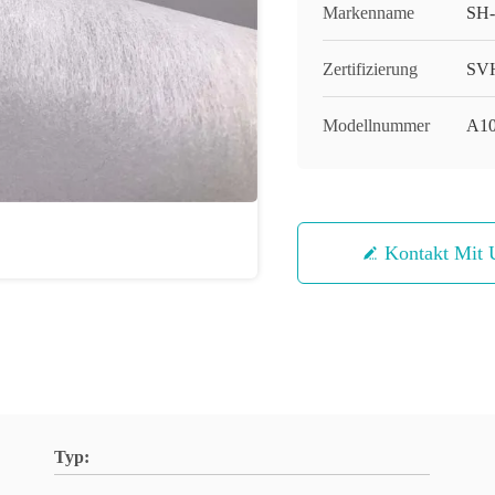
Markenname
SH
Zertifizierung
SVH
Modellnummer
A1
Kontakt Mit 
Typ: