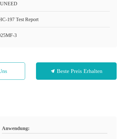
-UNEED
C-197 Test Report
025MF-3
Uns
Beste Preis Erhalten
Anwendung: