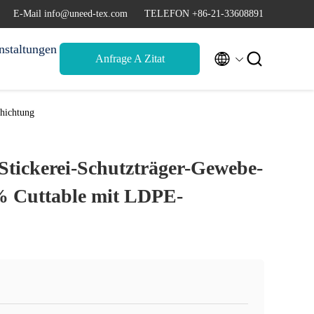
E-Mail info@uneed-tex.com
TELEFON +86-21-33608891
nstaltungen


Anfrage A Zitat
hichtung
Stickerei-Schutzträger-Gewebe-
% Cuttable mit LDPE-