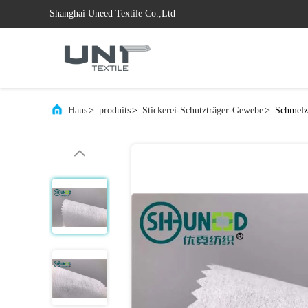
Shanghai Uneed Textile Co.,Ltd
Haus
>
produits
>
Stickerei-Schutzträger-Gewebe
>
Schmelz