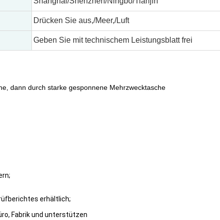
Shanghai/Shenzhen/Ningbo/Tianjin
Drücken Sie aus,/Meer,/Luft
Geben Sie mit technischem Leistungsblatt frei
asche, dann durch starke gesponnene Mehrzwecktasche
ern;
fberichtes erhältlich;
ro, Fabrik und unterstützen