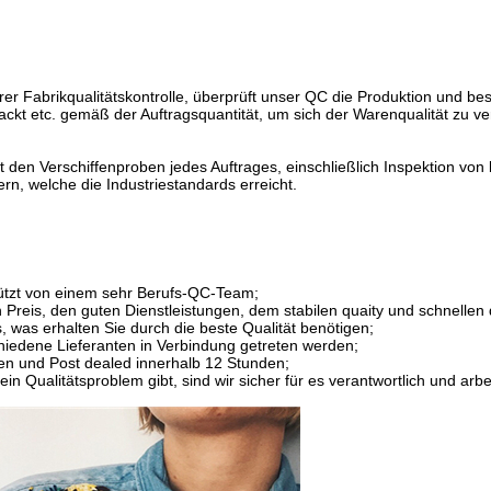
brikqualitätskontrolle, überprüft unser QC die Produktion und besch
packt etc. gemäß der Auftragsquantität, um sich der Warenqualität zu v
n Verschiffenproben jedes Auftrages, einschließlich Inspektion von 
rn, welche die Industriestandards erreicht.
tützt von einem sehr Berufs-QC-Team;
reis, den guten Dienstleistungen, dem stabilen quaity und schnellen de
 was erhalten Sie durch die beste Qualität benötigen;
chiedene Lieferanten in Verbindung getreten werden;
gen und Post dealed innerhalb 12 Stunden;
in Qualitätsproblem gibt, sind wir sicher für es verantwortlich und arb