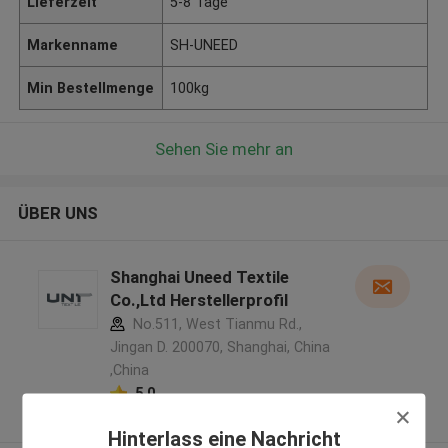
Lieferzeit
5-8 Tage
Markenname
SH-UNEED
Min Bestellmenge
100kg
Sehen Sie mehr an
ÜBER UNS
Shanghai Uneed Textile
Co.,Ltd Herstellerprofil
No.511, West Tianmu Rd.,
Jingan D. 200070, Shanghai, China
,China
5.0
Überprüfter Lieferant
Hinterlass eine Nachricht