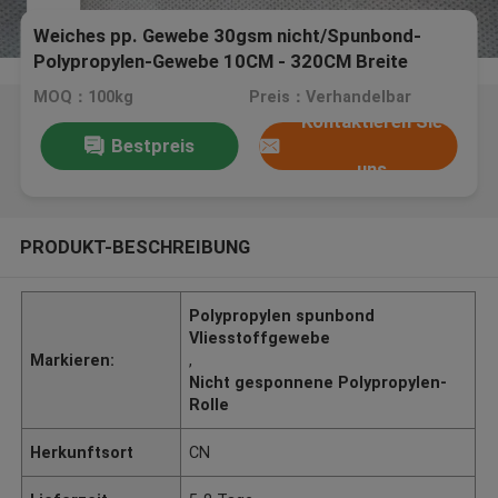
Weiches pp. Gewebe 30gsm nicht/Spunbond-
Polypropylen-Gewebe 10CM - 320CM Breite
MOQ：100kg
Preis：Verhandelbar
Kontaktieren Sie
Bestpreis
uns
PRODUKT-BESCHREIBUNG
Polypropylen spunbond
Vliesstoffgewebe
Markieren:
,
Nicht gesponnene Polypropylen-
Rolle
Herkunftsort
CN