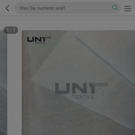
2
/
5