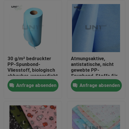
30 g/m² bedruckter
Atmungsaktive,
PP-Spunbond-
antistatische, nicht
Vliesstoff, biologisch
gewebte PP-
abbaubar, wasserdicht
Spunbond-Stoffe für
hygienische
Anfrage absenden
Anfrage absenden
medizinische
Zu Hause
Operationen
Produkte
Über uns