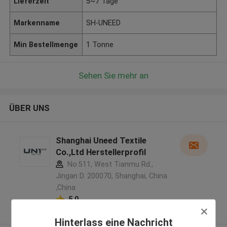
Lieferzeit
5~7 Tage
Markenname
SH-UNEED
Min Bestellmenge
1 Tonne
Sehen Sie mehr an
ÜBER UNS
Shanghai Uneed Textile
Co.,Ltd Herstellerprofil
No.511, West Tianmu Rd.,
Jingan D. 200070, Shanghai, China
,China
5.0
Überprüfter Lieferant
Hinterlass eine Nachricht