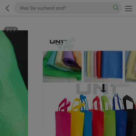
7
/
7