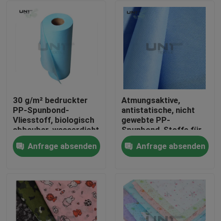
30 g/m² bedruckter
Atmungsaktive,
PP-Spunbond-
antistatische, nicht
Vliesstoff, biologisch
gewebte PP-
abbaubar, wasserdicht
Spunbond-Stoffe für
hygienische
Anfrage absenden
Anfrage absenden
medizinische
Zu Hause
Operationen
Produkte
Über uns