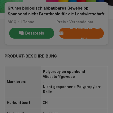
Grünes biologisch abbaubares Gewebe pp.
Spunbond nicht Breathable für die Landwirtschaft
und Taschenverwendung
MOQ：1 Tonne
Preis：Verhandelbar
Kontaktieren Sie
Bestpreis
uns
PRODUKT-BESCHREIBUNG
Polypropylen spunbond
Vliesstoffgewebe
Markieren:
,
Nicht gesponnene Polypropylen-
Rolle
Herkunftsort
CN