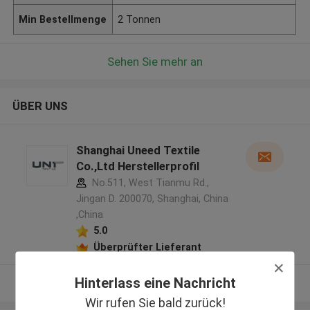
Min Bestellmenge
2 Tonnen
Sehen Sie mehr an
ÜBER UNS
Shanghai Uneed Textile
Co.,Ltd Herstellerprofil
No.511, West Tianmu Rd.,
Jingan D. 200070, Shanghai, China
,China
5.0
Überprüfter Lieferant
Hinterlass eine Nachricht
Sehen Sie mehr an
Wir rufen Sie bald zurück!