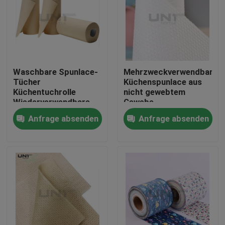
Waschbare Spunlace-
Mehrzweckverwendbare
Tücher
Küchenspunlace aus
Küchentuchrolle
nicht gewebtem
Wiederverwendbare
Gewebe
Küchenreinigungstücher
Anfrage absenden
Anfrage absenden
130 g/m²
Zu Hause
Produkte
Über uns