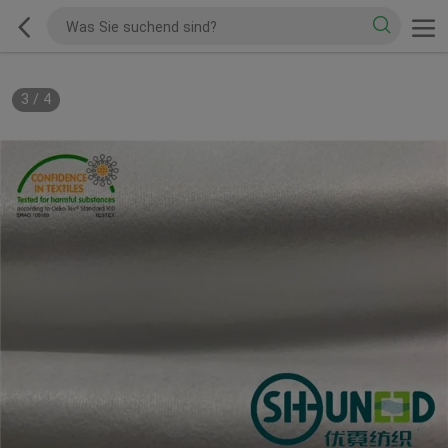
3
/
4