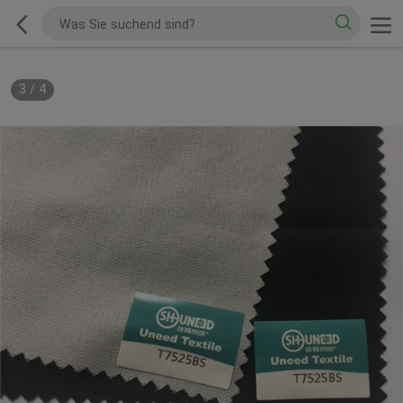
3
/
4