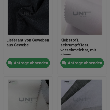
Lieferant von Geweben
Klebstoff,
aus Gewebe
schrumpfffest,
verschmelzbar, mit
einem
Zwischengeschirr aus
Anfrage absenden
Anfrage absenden
112 cm Gewebe
Zu Hause
Produkte
Über uns