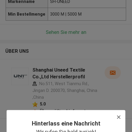
Markenname
SH-UNEED
Min Bestellmenge
3000 M | 5000 M
Sehen Sie mehr an
ÜBER UNS
Shanghai Uneed Textile
Co.,Ltd Herstellerprofil
No.511, West Tianmu Rd.,
Jingan D. 200070, Shanghai, China
,China
5.0
Überprüfter Lieferant
Hinterlass eine Nachricht
Sehen Sie mehr an
Wir rufen Sie bald zurück!