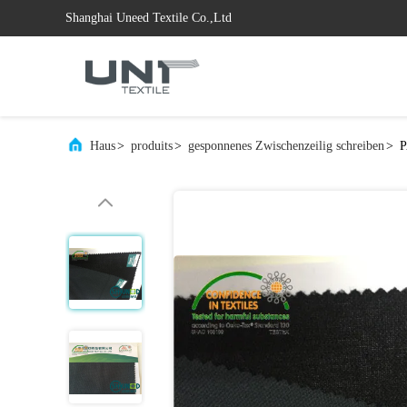
Shanghai Uneed Textile Co.,Ltd
Haus
>
produits
>
gesponnenes Zwischenzeilig schreiben
>
P