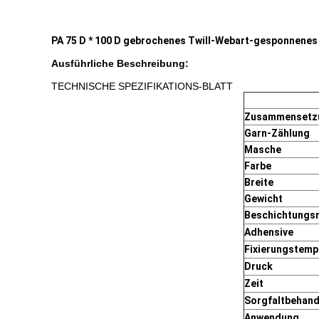
PA 75 D * 100 D gebrochenes Twill-Webart-gesponnene
Ausführliche Beschreibung:
TECHNISCHE SPEZIFIKATIONS-BLATT
Zusammensetz
Garn-Zählung
Masche
Farbe
Breite
Gewicht
Beschichtungs
Adhensive
Fixierungstempe
Druck
Zeit
Sorgfaltbehand
Anwendung