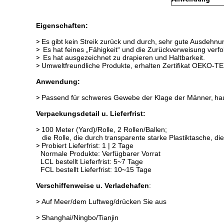
Eigenschaften:
>
Es gibt kein Streik zurück und durch,
sehr gute Ausdehnun
>
Es hat feines „Fähigkeit“ und die Zurückverweisung verfol
>
Es hat ausgezeichnet zu drapieren und Haltbarkeit.
>
Umweltfreundliche Produkte, erhalten Zertifikat OEKO-T
Anwendung:
>
Passend für schweres Gewebe der Klage der Männer,
ha
Verpackungsdetail u. Lieferfrist:
>
100 Meter (Yard)/Rolle, 2 Rollen/Ballen;
die Rolle, die durch transparente starke Plastiktasche,
>
Probiert Lieferfrist: 1 | 2 Tage
Normale Produkte: Verfügbarer Vorrat
LCL bestellt Lieferfrist: 5~7 Tage
FCL bestellt Lieferfrist: 10~15 Tage
Verschiffenweise u. Verladehafen
:
>
Auf Meer/dem Luftweg/drücken Sie aus
>
Shanghai/Ningbo/Tianjin