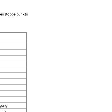
des Doppelpunkts
igung
änner