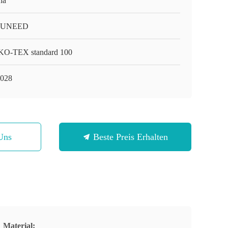
na
-UNEED
O-TEX standard 100
028
Uns
Beste Preis Erhalten
Material: