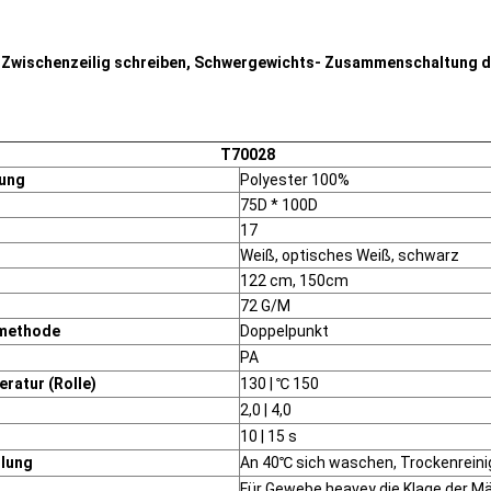
s Zwischenzeilig schreiben, Schwergewichts- Zusammenschaltung 
T70028
ung
Polyester 100%
75D * 100D
17
Weiß, optisches Weiß, schwarz
122 cm, 150cm
72 G/M
methode
Doppelpunkt
PA
ratur (Rolle)
130 | ℃ 150
2,0 | 4,0
10 | 15 s
lung
An 40℃ sich waschen, Trockenrein
Für Gewebe heavey die Klage der M