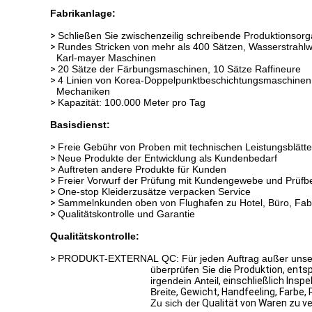
Fabrikanlage:
>
Schließen Sie zwischenzeilig schreibende Produktionsor
>
Rundes Stricken von mehr als 400 Sätzen, Wasserstrah
Karl-mayer Maschinen
>
20 Sätze der Färbungsmaschinen, 10 Sätze Raffineure
>
4 Linien von Korea-Doppelpunktbeschichtungsmaschinen,
Mechaniken
>
Kapazität: 100.000 Meter pro Tag
Basisdienst:
>
Freie Gebühr von Proben mit technischen Leistungsblätte
>
Neue Produkte der Entwicklung als Kundenbedarf
>
Auftreten andere Produkte für Kunden
>
Freier Vorwurf der Prüfung mit Kundengewebe und Prüfberi
>
One-stop Kleiderzusätze verpacken Service
>
Sammelnkunden oben von Flughafen zu Hotel, Büro, Fab
>
Qualitätskontrolle und Garantie
Qualitätskontrolle:
>
PRODUKT-EXTERNAL QC: Für jeden Auftrag außer unserer 
überprüfen Sie die
Produktion
, ents
irgendein Anteil
, einschließlich Insp
Breite
,
Gewicht,
Handfeeling,
Farbe, 
Zu sich der
Qualität von Waren zu ve