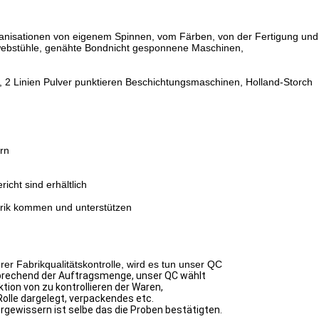
ganisationen von eigenem Spinnen, vom Färben, von der Fertigung un
lwebstühle, genähte Bondnicht gesponnene Maschinen,
 2 Linien Pulver punktieren Beschichtungsmaschinen, Holland-Storch
rn
cht sind erhältlich
rik kommen und unterstützen
Fabrikqualitätskontrolle, wird es tun unser QC
prechend der Auftragsmenge, unser QC wählt
ektion von
zu kontrollieren
der Waren,
Rolle dargelegt, verpackendes etc.
rgewissern ist selbe das die
Proben bestätigten.