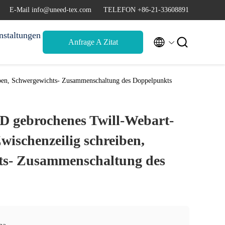
E-Mail info@uneed-tex.com
TELEFON +86-21-33608891
nstaltungen


Anfrage A Zitat
iben, Schwergewichts- Zusammenschaltung des Doppelpunkts
 D gebrochenes Twill-Webart-
wischenzeilig schreiben,
ts- Zusammenschaltung des