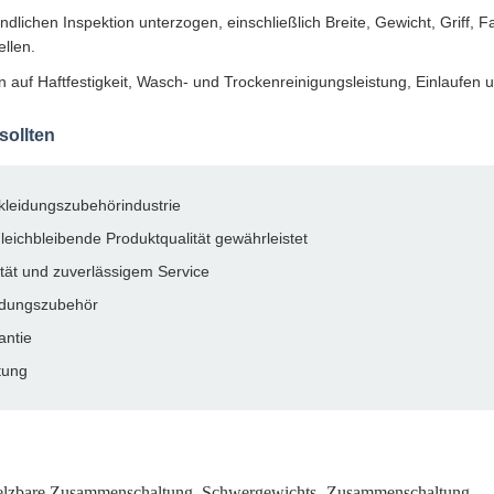
ndlichen Inspektion unterzogen, einschließlich Breite, Gewicht, Griff,
llen.
auf Haftfestigkeit, Wasch- und Trockenreinigungsleistung, Einlaufen u
sollten
ekleidungszubehörindustrie
gleichbleibende Produktqualität gewährleistet
tät und zuverlässigem Service
eidungszubehör
antie
tung
lzbare Zusammenschaltung
,
Schwergewichts- Zusammenschaltung