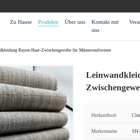
Zu Hause
Produkte
Über uns
Kontakt mit
Vera
uns
dkleidung Rayon-Haar-Zwischengewebe für Männeruniformen
Leinwandklei
Zwischengewe
Herkunftsort
Chi
Markenname
SH