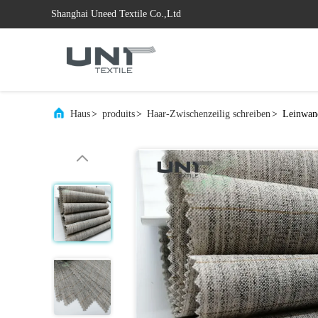
Shanghai Uneed Textile Co.,Ltd
Haus
>
produits
>
Haar-Zwischenzeilig schreiben
>
Leinwan