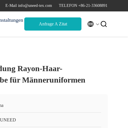
E-Mail info@uneed-tex.com
TELEFON +86-21-33608891
nstaltungen


Anfrage A Zitat
dung Rayon-Haar-
be für Männeruniformen
na
-UNEED