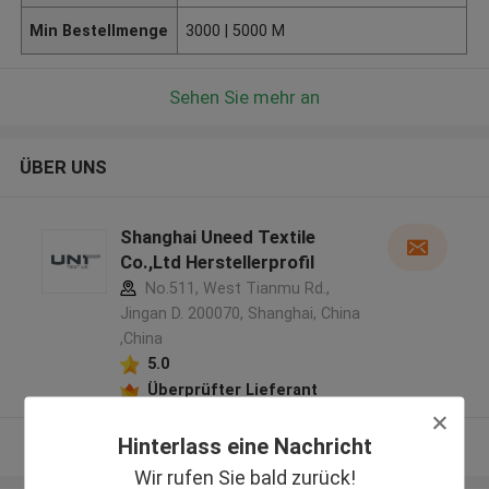
Min Bestellmenge
3000 | 5000 M
Sehen Sie mehr an
ÜBER UNS
Shanghai Uneed Textile
Co.,Ltd Herstellerprofil
No.511, West Tianmu Rd.,
Jingan D. 200070, Shanghai, China
,China
5.0
Überprüfter Lieferant
Hinterlass eine Nachricht
Sehen Sie mehr an
Wir rufen Sie bald zurück!