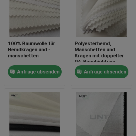
100% Baumwolle für
Polyesterhemd,
Hemdkragen und -
Manschetten und
manschetten
Kragen mit doppelter
PA-Beschichtung
Anfrage absenden
Anfrage absenden
Zu Hause
Produkte
Über uns