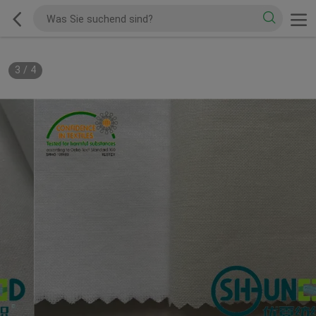
3
/
4