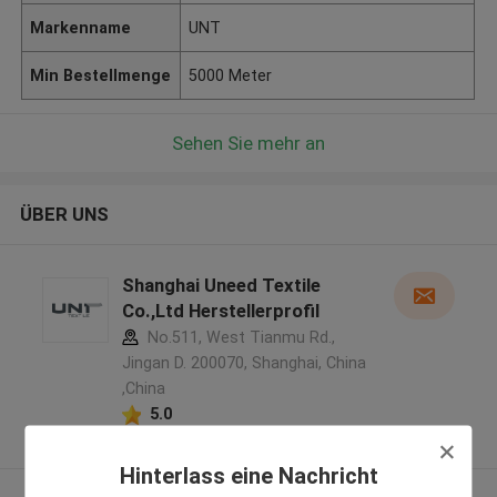
Markenname
UNT
Min Bestellmenge
5000 Meter
Sehen Sie mehr an
ÜBER UNS
Shanghai Uneed Textile
Co.,Ltd Herstellerprofil
No.511, West Tianmu Rd.,
Jingan D. 200070, Shanghai, China
,China
5.0
Überprüfter Lieferant
Hinterlass eine Nachricht