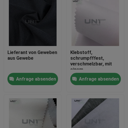
Lieferant von Geweben
Klebstoff,
aus Gewebe
schrumpfffest,
verschmelzbar, mit
einem
Zwischengeschirr aus
Anfrage absenden
Anfrage absenden
112 cm Gewebe
Zu Hause
Produkte
Über uns