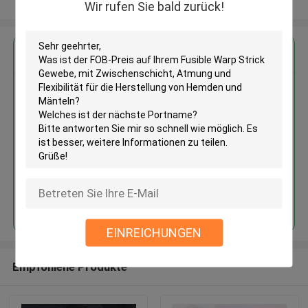
Sehen Sie mehr an
Wir rufen Sie bald zurück!
Erhalten Sie den besten Preis für
Fusible Warp Strick Gewebe, mit
Zwischenschicht, Atmung und
Flexibilität für die Herstellung
von Hemden und Mänteln
Fortsetzen
EINREICHUNGEN
Empfohlene Produkte