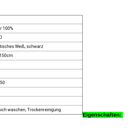
er 100%
D
tisches Weiß, schwarz
 150cm
150
ich waschen, Trockenreinigung
Eigenschaften: