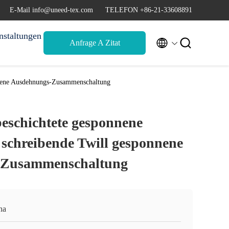
E-Mail info@uneed-tex.com
TELEFON +86-21-33608891
nstaltungen


Anfrage A Zitat
onnene Ausdehnungs-Zusammenschaltung
eschichtete gesponnene
 schreibende Twill gesponnene
-Zusammenschaltung
na