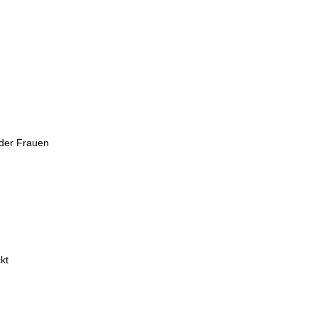
 der Frauen
kt