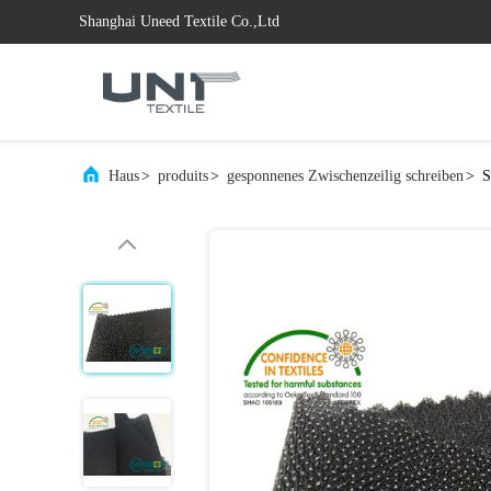
Shanghai Uneed Textile Co.,Ltd
Haus
>
produits
>
gesponnenes Zwischenzeilig schreiben
>
S