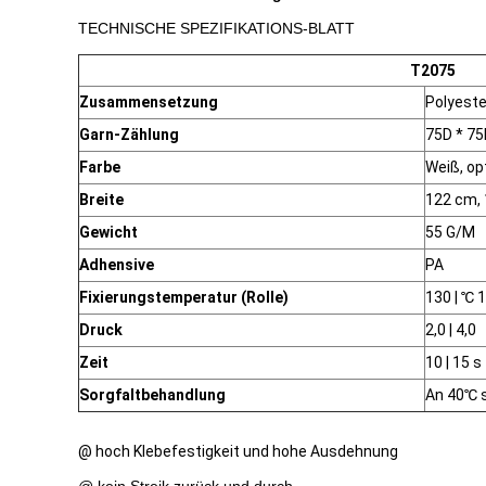
TECHNISCHE SPEZIFIKATIONS-BLATT
T2075
Zusammensetzung
Polyest
Garn-Zählung
75D * 75
Farbe
Weiß, op
Breite
122 cm,
Gewicht
55 G/M
Adhensive
PA
Fixierungstemperatur (Rolle)
130 | ℃ 
Druck
2,0 | 4,0
Zeit
10 | 15 s
Sorgfaltbehandlung
An 40℃ s
@ hoch Klebefestigkeit und hohe Ausdehnung