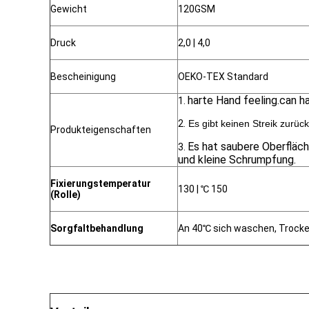
Gewicht
120GSM
Druck
2,0 | 4,0
Bescheinigung
OEKO-TEX Standard
harte Hand feeling.can ha
1.
2.
Es gibt keinen Streik zurüc
Produkteigenschaften
Es hat saubere Oberfläch
3.
und kleine Schrumpfung.
Fixierungstemperatur
130 | ℃ 150
(Rolle)
Sorgfaltbehandlung
An 40℃ sich waschen, Trocke