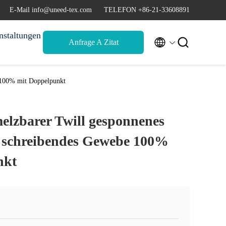
E-Mail info@uneed-tex.com
TELEFON +86-21-33608891
nstaltungen


Anfrage A Zitat
e 100% mit Doppelpunkt
melzbarer Twill gesponnenes
g schreibendes Gewebe 100%
nkt