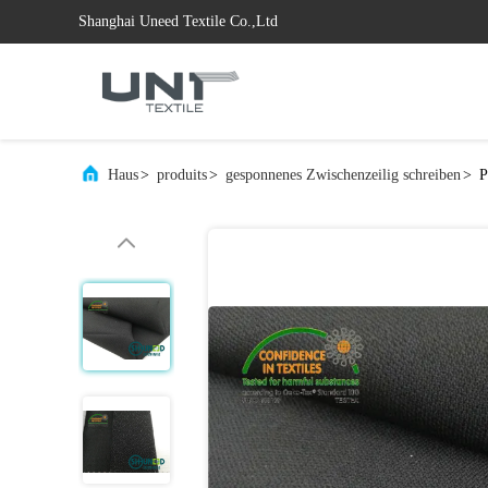
Shanghai Uneed Textile Co.,Ltd
Haus
>
produits
>
gesponnenes Zwischenzeilig schreiben
>
P